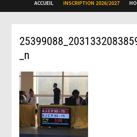
ACCUEIL
INSCRIPTION 2026/2027
HO
25399088_203133208385
_n