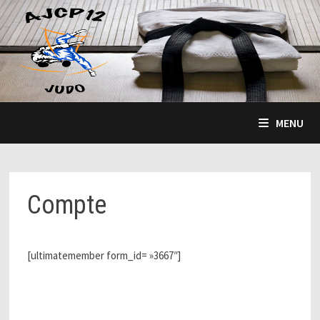
Passer
au
contenu
MENU
Compte
[ultimatemember form_id= »3667″]