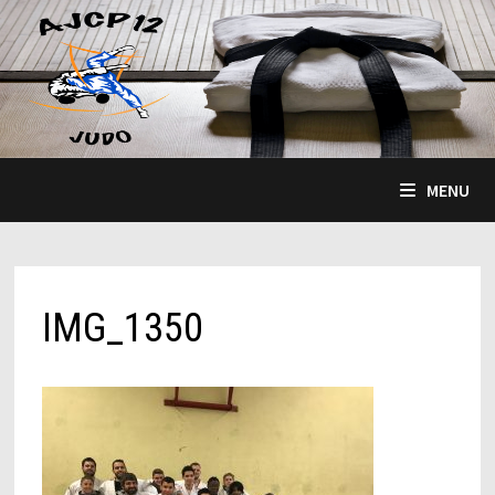
Passer
au
contenu
MENU
IMG_1350