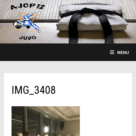
Passer
au
contenu
MENU
IMG_3408