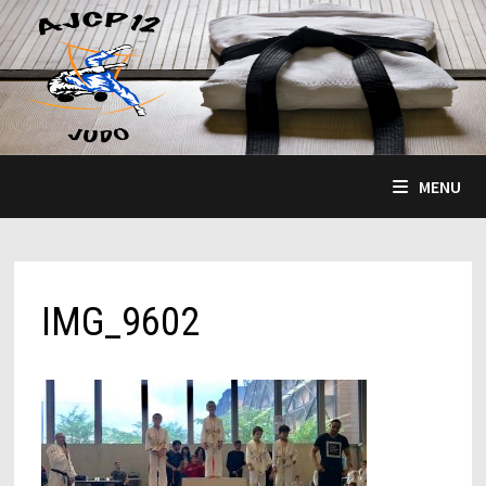
Passer
au
contenu
MENU
IMG_9602