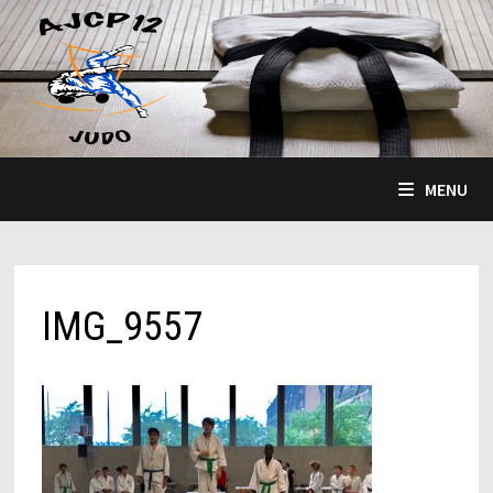
Passer
au
contenu
MENU
IMG_9557