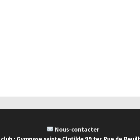
Nous-contacter
 club : Gymnase sainte Clotilde 99 ter Rue de Reuil