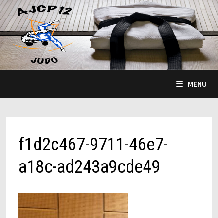
Passer
au
contenu
MENU
f1d2c467-9711-46e7-
a18c-ad243a9cde49