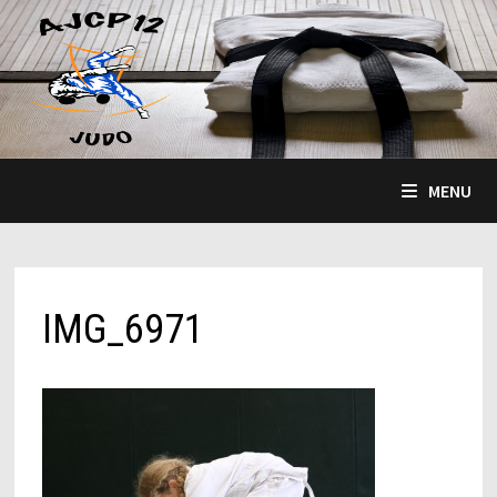
Passer
au
contenu
MENU
IMG_6971