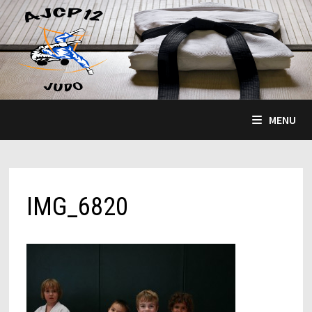
Passer
au
contenu
MENU
IMG_6820