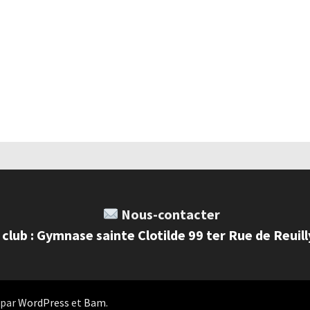
Nous-contacter
 club : Gymnase sainte Clotilde 99 ter Rue de Reuil
 par
WordPress
et
Bam
.