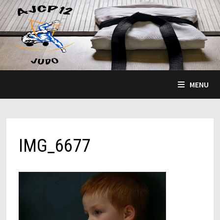
Passer
au
contenu
MENU
IMG_6677