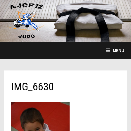
Passer
au
contenu
MENU
IMG_6630