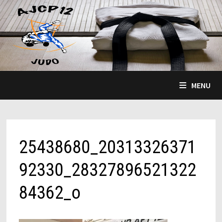
Passer
au
contenu
MENU
25438680_20313326371
92330_28327896521322
84362_o